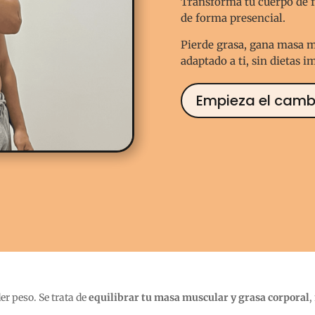
Transforma tu cuerpo de f
de forma presencial.
Pierde grasa, gana masa 
adaptado a ti, sin dietas i
Empieza el camb
r peso. Se trata de
equilibrar tu masa muscular y grasa corporal
,