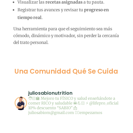
Visualizar las
recetas asignadas
a tu pauta.
Registrar tus avances y revisar tu
progreso en
tiempo real
.
Una herramienta para que el seguimiento sea más
cómodo, dinámico y motivador, sin perder la cercanía
del trato personal.
Una Comunidad Qué Se Cuida
juliosabionutrition
🧑🏻‍🏫 Mejoro tu FÍSICO y salud enseñándote a
comer RICO y saludable 🍔💪🏻
⚡️ @lifepro_oficial
10% descuento “SABIO”
📩
juliosabiom@gmail.com
👇🏼empezamos